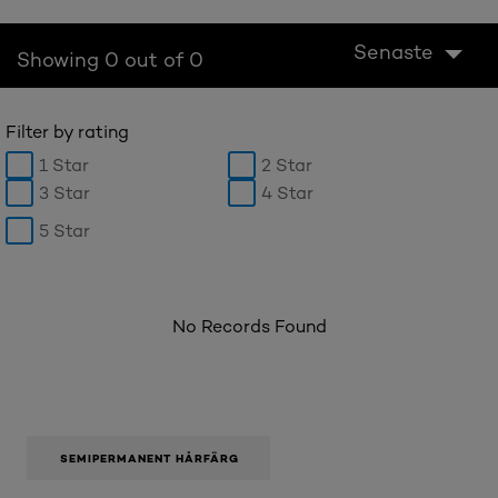
Senaste
Showing 0 out of 0
Filter by rating
1 Star
2 Star
3 Star
4 Star
5 Star
No Records Found
SEMIPERMANENT HÅRFÄRG