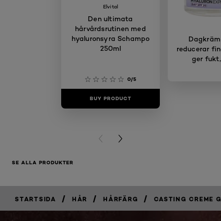
Elvital
Den ultimata
hårvårdsrutinen med
hyaluronsyra Schampo
Dagkräm
250ml
reducerar fin
ger fukt
0/5
BUY PRODUCT
BUY PR
PREVIOUS CARD
NEXT CARD
SE ALLA PRODUKTER
/
/
/
STARTSIDA
HÅR
HÅRFÄRG
CASTING CREME 