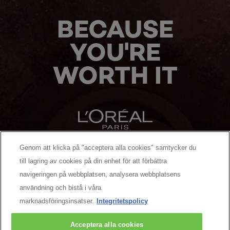
BECAUSE
YOU'RE
WORTH IT
Genom att klicka på "acceptera alla cookies" samtycker du
MANUFACTURER/RESPONSIBLE PERSON:
till lagring av cookies på din enhet för att förbättra
navigeringen på webbplatsen, analysera webbplatsens
MER ATT UPPTÄCKA
användning och bistå i våra
marknadsföringsinsatser.
Integritetspolicy
Facebook
YouTube
Pinterest
Acceptera alla cookies