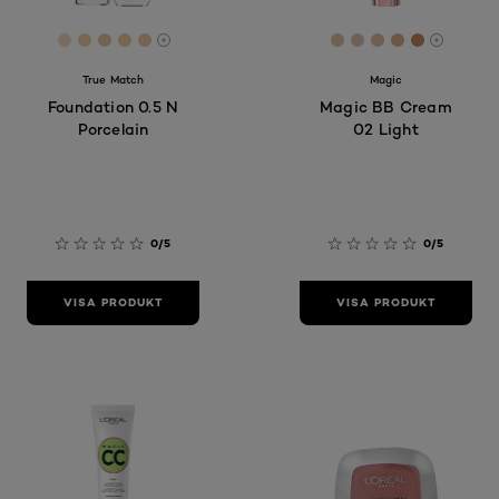
[Color]: #F1D8C5
[Color]: #F3D2A2
[Color]: #E7CAA4
[Color]: #F4CD9F
[Color]: #F1C7A2
[Color]: #E0C1A5
[Color]: #DFC3
[Color]: #E4
[Color]: #
[Color]:
More shades are available
More sh
True Match
Magic
Foundation 0.5 N
Magic BB Cream
Porcelain
02 Light
0/5
0/5
VISA PRODUKT
VISA PRODUKT