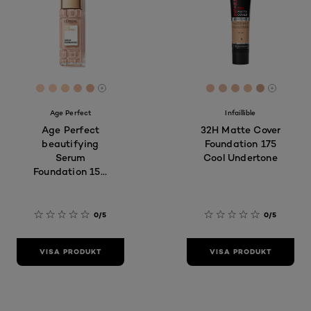
[Color]: #fccfb6
[Color]: #fcd2b6
[Color]: #ffcea9
[Color]: #f4bfa6
[Color]: #eab296
[Color]: #F0BBA4
[Color]: #E1B9A
[Color]: #E6B
[Color]: #
[Color]:
More shades are available
More sh
Age Perfect
Infaillible
Age Perfect
32H Matte Cover
beautifying
Foundation 175
Serum
Cool Undertone
Foundation 150
Cream Beige
0/5
0/5
VISA PRODUKT
VISA PRODUKT