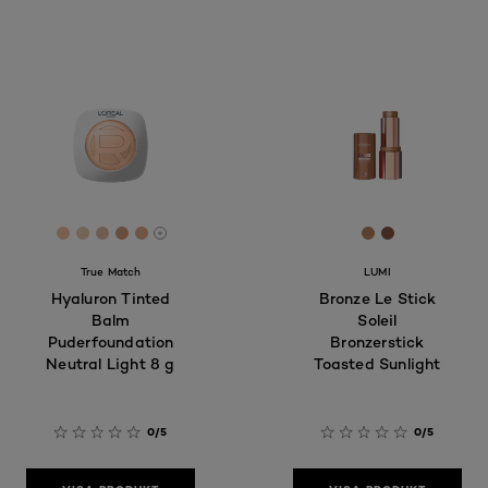
[Color]: #F1C09E
[Color]: #EACAAC
[Color]: #E1B9A3
[Color]: #CF9B78
[Color]: #E0AB87
[Color]: #B6
[Color]: #8
More shades are available
True Match
LUMI
Hyaluron Tinted
Bronze Le Stick
Balm
Soleil
Puderfoundation
Bronzerstick
Neutral Light 8 g
Toasted Sunlight
0/5
0/5