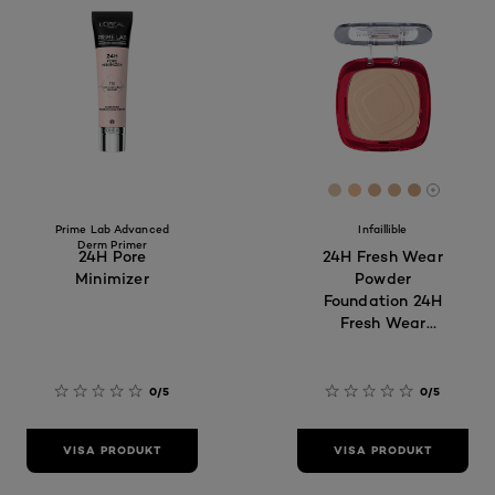
[Color]: #E2C6AB
[Color]: #F2BB9
[Color]: #DA
[Color]: #
[Color]:
More sh
Prime Lab Advanced
Infaillible
Derm Primer
24H Pore
24H Fresh Wear
Minimizer
Powder
Foundation 24H
Fresh Wear
Powder
Foundation 020
Ivory
0/5
0/5
VISA PRODUKT
VISA PRODUKT