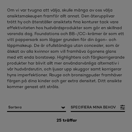
Om vi var tvugna att välja, skulle många av oss välja
ansiktsmakeupen framför allt annat. Den återupplivar
trött hy och återställer ansiktets fina konturer tack vare
effektiviteten hos hudvårdsprodukter som gör en skillnad
varenda dag. Foundations och BB-/CC-krämer är som ett
vitt pappersark som lägger grunden för din ögon- och
läppmakeup. De är ofullständiga utan concealer, som är
älskat av alla kvinnor som vill framhäva ögonens glans
med ett enda borstsvep. Highlighters och färgkorrigerande
produkter har blivit allt mer användarvänliga alternativ i
vår hudvårdsrutin, och ljusar upp skuggor samt korrigerar
hyns imperfektioner. Rouge och bronsingpuder framhäver
färgen på dina kinder och ger extra densitet. Ditt ansikte
kommer genast att stråla.
SPECIFIERA MINA BEHOV
25 träffar