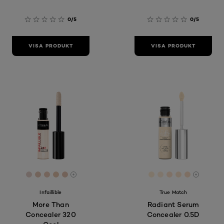
0/5
0/5
VISA PRODUKT
VISA PRODUKT
[Color]: #E5D2CB
[Color]: #E7CAB8
[Color]: #ECCBBA
[Color]: #EACAB1
[Color]: #E6C5B4
[Color]: #FFEDD5
[Color]: #FFED
[Color]: #FF
[Color]: #
[Color]:
More shades are available
More sh
Infaillible
True Match
More Than
Radiant Serum
Concealer 320
Concealer 0.5D