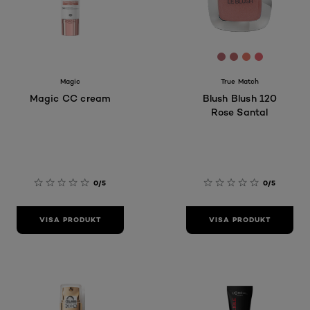
[Color]: #B5697
[Color]: #BB6
[Color]: #E
[Color]: 
Magic
True Match
Magic CC cream
Blush Blush 120
Rose Santal
0/5
0/5
VISA PRODUKT
VISA PRODUKT