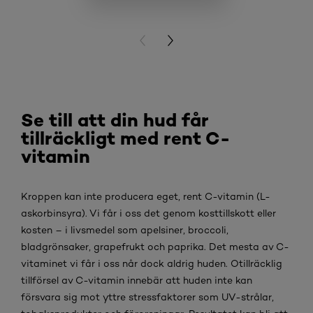
BUY PR
PREVIOUS CARD
NEXT CARD
Se till att din hud får
tillräckligt med rent C-
vitamin
Kroppen kan inte producera eget, rent C-vitamin (L-
askorbinsyra). Vi får i oss det genom kosttillskott eller
kosten – i livsmedel som apelsiner, broccoli,
bladgrönsaker, grapefrukt och paprika. Det mesta av C-
vitaminet vi får i oss når dock aldrig huden. Otillräcklig
tillförsel av C-vitamin innebär att huden inte kan
försvara sig mot yttre stressfaktorer som UV-strålar,