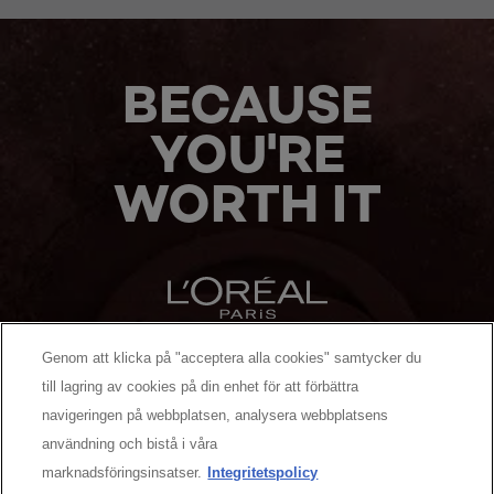
BECAUSE
YOU'RE
WORTH IT
Genom att klicka på "acceptera alla cookies" samtycker du
MANUFACTURER/RESPONSIBLE PERSON:
till lagring av cookies på din enhet för att förbättra
navigeringen på webbplatsen, analysera webbplatsens
MER ATT UPPTÄCKA
användning och bistå i våra
marknadsföringsinsatser.
Integritetspolicy