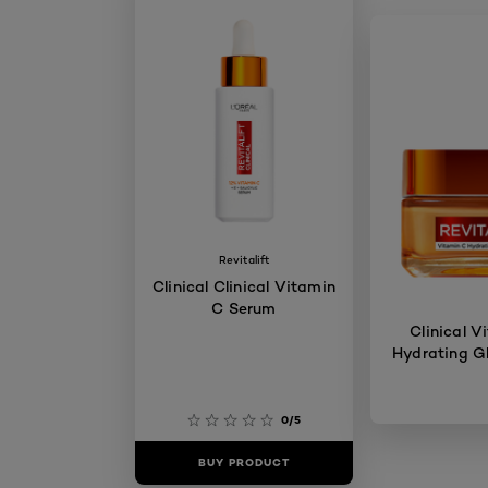
Revitalift
Clinical Clinical Vitamin
C Serum
Clinical V
Hydrating G
0/5
BUY PRODUCT