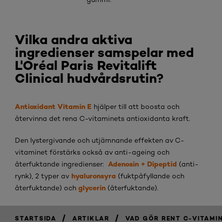
Vilka andra aktiva
ingredienser samspelar med
L'Oréal Paris Revitalift
Clinical hudvårdsrutin?
Antioxidant Vitamin E
hjälper till att boosta och
återvinna det rena C-vitaminets antioxidanta kraft.
Den lystergivande och utjämnande effekten av C-
vitaminet förstärks också av anti-ageing och
Adenosin + Dipeptid
återfuktande ingredienser:
(anti-
hyaluronsyra
rynk), 2 typer av
(fuktpåfyllande och
glycerin
återfuktande) och
(återfuktande).
/
/
STARTSIDA
ARTIKLAR
VAD GÖR RENT C-VITAMIN