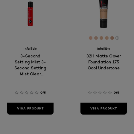
[Color]: #F0BBA4
[Color]: #E1B9A
[Color]: #E6B
[Color]: #
[Color]:
More sh
Infaillible
Infaillible
3-Second
32H Matte Cover
Setting Mist 3-
Foundation 175
Second Setting
Cool Undertone
Mist Clear
Fixeringsspray
0/5
0/5
VISA PRODUKT
VISA PRODUKT