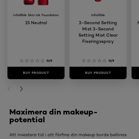
Infaillible Skin Ink Foundation
Infaillible
15 Neutral
3-Second Setting
Mist 3-Second
Setting Mist Clear
Fixeringsspray
0/5
0/5
BUY PRODUCT
BUY PRODUCT
PREVIOUS CARD
NEXT CARD
Maximera din makeup-
potential
Att investera tid i att förfina din makeup borde belönas