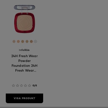
[Color]: #E2C6AB
[Color]: #F2BB97
[Color]: #DAAF8B
[Color]: #D9B18F
[Color]: #D2A580
More shades are available
Infaillible
24H Fresh Wear
Powder
Foundation 24H
Fresh Wear
Powder
Foundation 020
Ivory
0/5
VISA PRODUKT