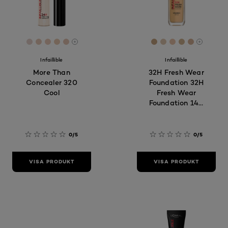
[Color]: #E5D2CB
[Color]: #E7CAB8
[Color]: #ECCBBA
[Color]: #EACAB1
[Color]: #E6C5B4
[Color]: #C7A582
[Color]: #DFC7
[Color]: #E9
[Color]: #D
[Color]:
More shades are available
More sh
Infaillible
Infaillible
More Than
32H Fresh Wear
Concealer 320
Foundation 32H
Cool
Fresh Wear
Foundation 140
Cool Undertone
0/5
0/5
VISA PRODUKT
VISA PRODUKT