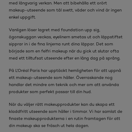
med långvarig verkan. Men att bibehålla ett orört
makeup-utseende som tål svett, väder och vind är ingen
enkel uppgift.
Vanligen löser lagret med foundation upp sig,
ögonskuggan veckas, eyelinern smetas ut och läppstiftet
sipprar in i de fina linjerna runt dina läppar. Det som
började som en felfri makeup när du gick ut slutar ofta
med ett tilltufsat utseende efter en lång dag på språng.
På L'Oréal Paris har upptäckt hemligheten för att uppnå
ett makeup-utseende som håller. Överraskande nog
handlar det mindre om teknik och mer om att använda
produkter som perfekt passar till din hud.
När du väljer rätt makeupprodukter kan du skapa ett
kladdfritt utseende som håller i timmar. Vi har samlat de
finaste makeupprodukterna i en rutin framtagen för att
din makeup ska se fräsch ut hela dagen.