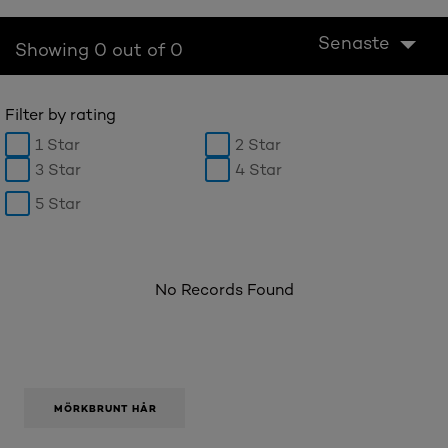
Senaste
Showing 0 out of 0
Filter by rating
1 Star
2 Star
3 Star
4 Star
5 Star
No Records Found
MÖRKBRUNT HÅR