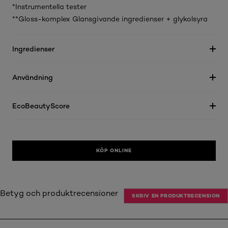
*Instrumentella tester
**Gloss-komplex Glansgivande ingredienser + glykolsyra
Ingredienser
Användning
EcoBeautyScore
KÖP ONLINE
Betyg och produktrecensioner
SKRIV EN PRODUKTRECENSION