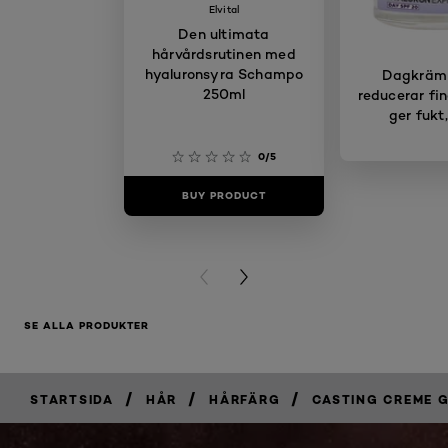
Elvital
Den ultimata
hårvårdsrutinen med
hyaluronsyra Schampo
Dagkräm
250ml
reducerar fin
ger fukt
0/5
BUY PRODUCT
BUY PR
PREVIOUS CARD
NEXT CARD
SE ALLA PRODUKTER
/
/
/
STARTSIDA
HÅR
HÅRFÄRG
CASTING CREME 