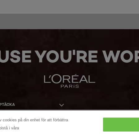
USE YOU'RE WOR
PPTÄCKA
 cookies på din enhet för att förbättra
istå i våra