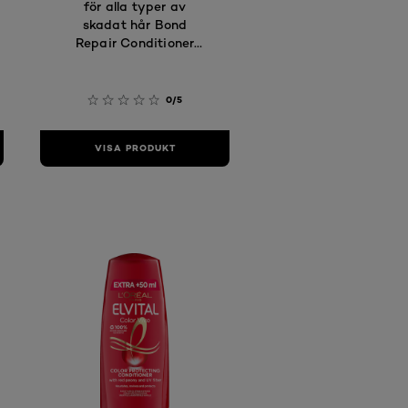
för alla typer av
skadat hår Bond
Repair Conditioner
150ml - Balsam
0/5
VISA PRODUKT