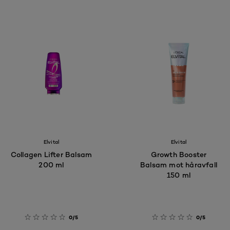
Elvital
Elvital
Collagen Lifter Balsam
Growth Booster
200 ml
Balsam mot håravfall
150 ml
0/5
0/5