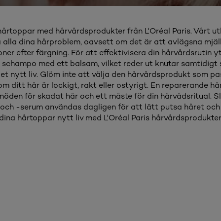
hårtoppar med hårvårdsprodukter från L'Oréal Paris. Vårt 
 alla dina hårproblem, oavsett om det är att avlägsna mjäll 
ner efter färgning. För att effektivisera din hårvårdsrutin y
 schampo med ett balsam, vilket reder ut knutar samtidigt
et nytt liv. Glöm inte att välja den hårvårdsprodukt som pa
 ditt hår är lockigt, rakt eller ostyrigt. En reparerande h
nöden för skadat hår och ett måste för din hårvådsritual. S
och -serum användas dagligen för att lätt putsa håret och 
dina hårtoppar nytt liv med L'Oréal Paris hårvårdsprodukter