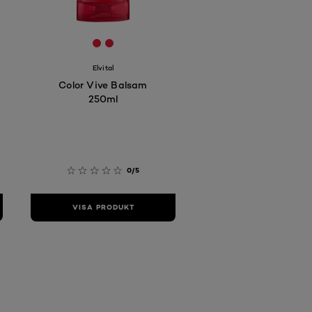
[Color]: #E41C36
[Color]: #E41C36
Elvital
Color Vive Balsam
250ml
0/5
VISA PRODUKT