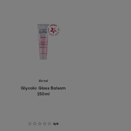
Elvital
Glycolic Gloss Balsam
150ml
0/5