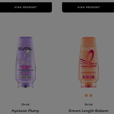
VISA PRODUKT
VISA PRODUKT
[Color]: #FFA
[Color]: #F
Elvital
Elvital
Hyaluron Plump
Dream Length Balsam