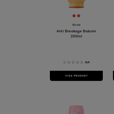
[Color]: #E64E3A
[Color]: #E64E3A
Elvital
Anti Breakage Balsam
200ml
0/5
VISA PRODUKT