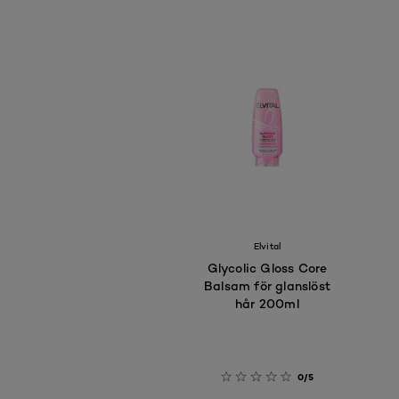
Elvital
Glycolic Gloss Core
Balsam för glanslöst
hår 200ml
0/5