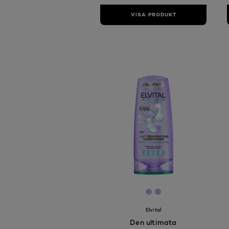
VISA PRODUKT
[Color]: #C5A8F0
[Color]: #C5A8F0
Elvital
Den ultimata