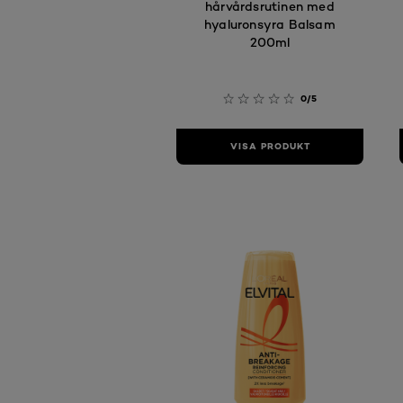
hårvårdsrutinen med
hyaluronsyra Balsam
200ml
0/5
VISA PRODUKT