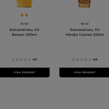
[Color]: #FBB655
[Color]: #FBB655
Elvital
Elvital
Extraordinary Oil
Extraordinary Oil
Balsam 200ml
Hårolja Colored 100ml
0/5
0/5
VISA PRODUKT
VISA PRODUKT