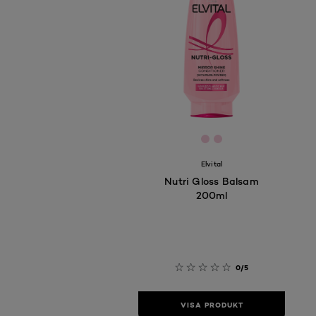
[Color]: #F6C9DA
[Color]: #F6C9DA
Elvital
Nutri Gloss Balsam
200ml
0/5
VISA PRODUKT