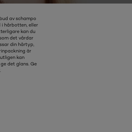
utbud av schampo
i hårbotten, eller
tterligare kan du
 som det vårdar
ssar din hårtyp,
årinpackning är
lutligen kan
ge det glans. Ge
.