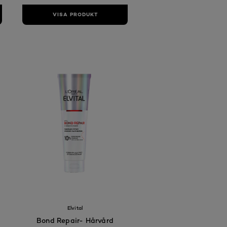
VISA PRODUKT
A77
FAA77
Elvital
Bond Repair- Hårvård