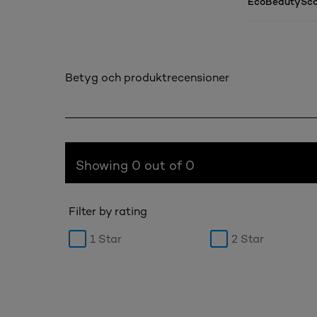
EcoBeautySco
Betyg och produktrecensioner
Showing 0 out of 0
Filter by rating
1 Star
2 Star