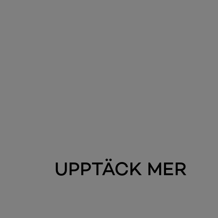
Hoppa över skjutreglage: Brow
UPPTÄCK MER