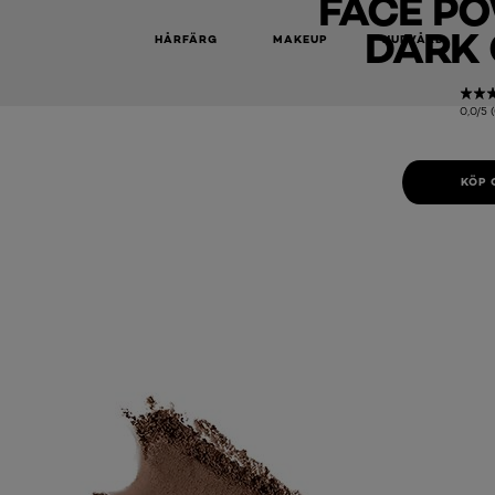
FACE PO
DARK 
HÅRFÄRG
MAKEUP
HUDVÅRD
0,0/5 
KÖP 