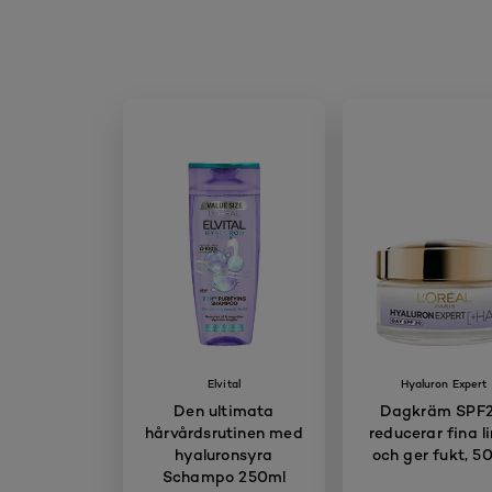
Elvital
Hyaluron Expert
Den ultimata
Dagkräm SPF2
hårvårdsrutinen med
reducerar fina li
hyaluronsyra
och ger fukt, 5
Schampo 250ml