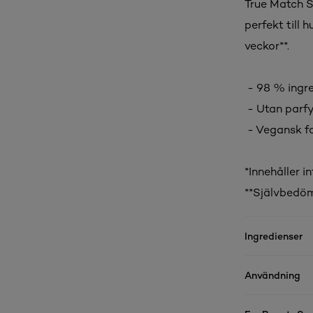
True Match S
perfekt till 
veckor**.
- 98 % ingre
- Utan parf
- Vegansk f
*Innehåller i
**Självbedöm
Ingredienser
Användning