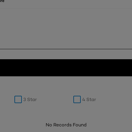
re
3 Star
4 Star
No Records Found