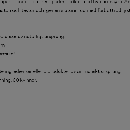
uper-blendable mineralpuder berikat med hyaluronsyra. An
hudton och textur och ger en slätare hud med förbättrad lys
dienser av naturligt ursprung.
ym
ormula*
nte ingredienser eller biprodukter av animaliskt ursprung.
ning, 60 kvinnor.