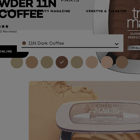
WDER 11N
COFFEE
HÅRVÅRD
BEAUTY MAGAZINE
VERKTYG & TJÄNSTER
(0 Reviews)
Color
11N Dark Coffee
ONLINE