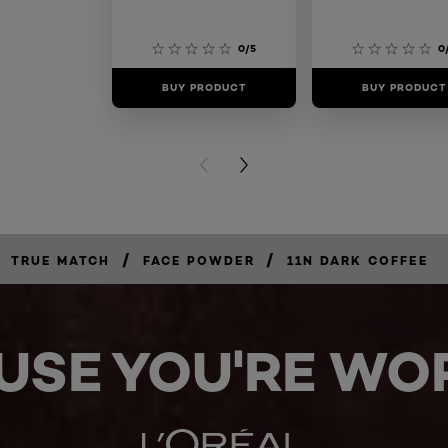
0/5
0
BUY PRODUCT
BUY PRODUCT
PREVIOUS CARD
NEXT CARD
/
/
TRUE MATCH
FACE POWDER
11N DARK COFFEE
USE YOU'RE WOR