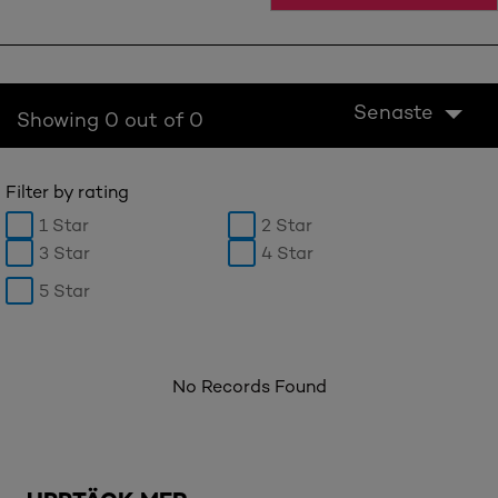
Senaste
Showing 0 out of 0
Filter by rating
1 Star
2 Star
3 Star
4 Star
5 Star
No Records Found
Hoppa över skjutreglage: Brow