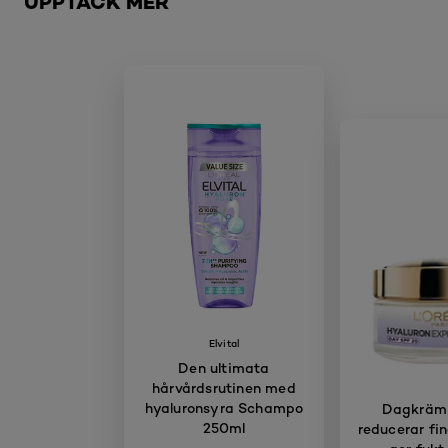
UPPTÄCK MER
Elvital
Den ultimata
hårvårdsrutinen med
hyaluronsyra Schampo
Dagkräm
250ml
reducerar fin