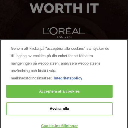
WORTH IT
Genom att klicka på "acceptera alla cookies" samtycker du
MANUFACTURER/RESPONSIBLE PERSON:
till lagring av cookies på din enhet för att förbättra
navigeringen på webbplatsen, analysera webbplatsens
MER ATT UPPTÄCKA
användning och bistå i våra
marknadsföringsinsatser.
Integritetspolicy
Facebook
YouTube
Pinterest
Acceptera alla cookies
Kontakta oss
Avvisa alla
Cookiepolicy
Integritetspolicy
Villkor
Cookie-inställningar