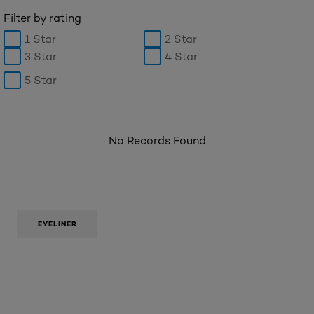
Filter by rating
1 Star
2 Star
3 Star
4 Star
5 Star
No Records Found
EYELINER
Hoppa över skjutreglage: Brow