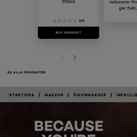
250ml
reducerar fin
ger fukt
0/5
BUY PRODUCT
BUY PR
PREVIOUS CARD
NEXT CARD
SE ALLA PRODUKTER
/
/
/
STARTSIDA
MAKEUP
ÖGONMAKEUP
INFAILL
BECAUSE