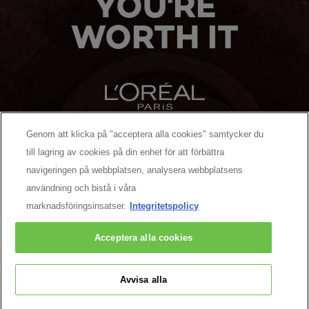
YOU'RE
WORTH IT
Genom att klicka på "acceptera alla cookies" samtycker du
MANUFACTURER/RESPONSIBLE PERSON:
till lagring av cookies på din enhet för att förbättra
navigeringen på webbplatsen, analysera webbplatsens
MER ATT UPPTÄCKA
användning och bistå i våra
marknadsföringsinsatser.
Integritetspolicy
Facebook
YouTube
Pinterest
Acceptera alla cookies
Kontakta oss
Avvisa alla
Cookiepolicy
Integritetspolicy