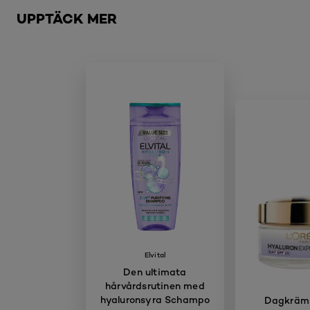
UPPTÄCK MER
Elvital
Den ultimata
hårvårdsrutinen med
hyaluronsyra Schampo
Dagkräm