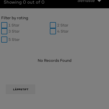
Senaste
Showing 0 out of 0
Filter by rating
1 Star
2 Star
3 Star
4 Star
5 Star
No Records Found
LÄPPSTIFT