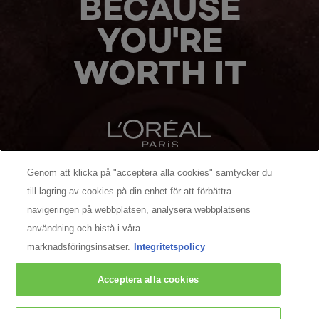
BECAUSE
YOU'RE
WORTH IT
Genom att klicka på "acceptera alla cookies" samtycker du
MANUFACTURER/RESPONSIBLE PERSON:
till lagring av cookies på din enhet för att förbättra
navigeringen på webbplatsen, analysera webbplatsens
MER ATT UPPTÄCKA
användning och bistå i våra
marknadsföringsinsatser.
Integritetspolicy
Facebook
YouTube
Pinterest
Acceptera alla cookies