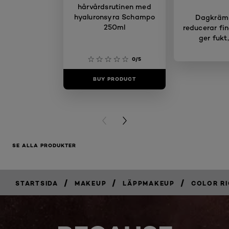
hårvårdsrutinen med
hyaluronsyra Schampo
Dagkräm
250ml
reducerar fin
ger fukt
0/5
BUY PRODUCT
BUY PR
PREVIOUS CARD
NEXT CARD
SE ALLA PRODUKTER
/
/
/
STARTSIDA
MAKEUP
LÄPPMAKEUP
COLOR R