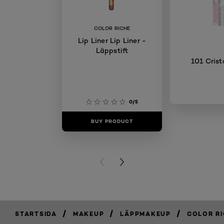
COLOR RICHE
Lip Liner Lip Liner -
Läppstift
101 Crist
0/5
BUY PRODUCT
BUY PR
PREVIOUS CARD
NEXT CARD
/
/
/
STARTSIDA
MAKEUP
LÄPPMAKEUP
COLOR R