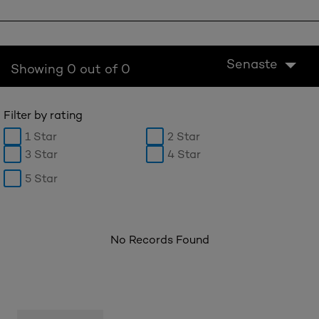
Senaste
Showing 0 out of 0
Filter by rating
1 Star
2 Star
3 Star
4 Star
5 Star
No Records Found