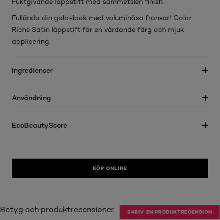
Fuktgivande läppstift med sammetslen finish.
Fullända din gala-look med voluminösa fransar! Color
Riche Satin läppstift för en vårdande färg och mjuk
applicering.
Ingredienser
Användning
EcoBeautyScore
KÖP ONLINE
Betyg och produktrecensioner
SKRIV EN PRODUKTRECENSION