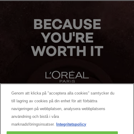
BECAUSE
YOU'RE
WORTH IT
Genom att klicka på "acceptera alla cookies" samtycker du
MANUFACTURER/RESPONSIBLE PERSON:
till lagring av cookies på din enhet för att förbättra
navigeringen på webbplatsen, analysera webbplatsens
MER ATT UPPTÄCKA
användning och bistå i våra
marknadsföringsinsatser.
Integritetspolicy