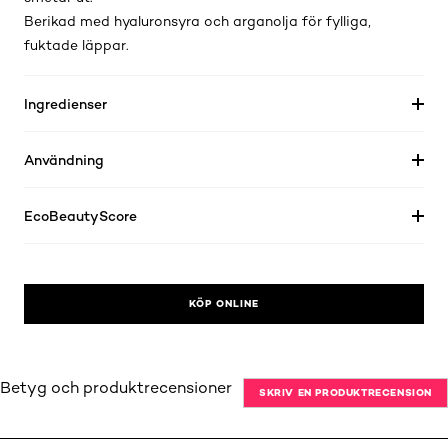
Berikad med hyaluronsyra och arganolja för fylliga,
fuktade läppar.
Ingredienser
Användning
EcoBeautyScore
KÖP ONLINE
Betyg och produktrecensioner
SKRIV EN PRODUKTRECENSION