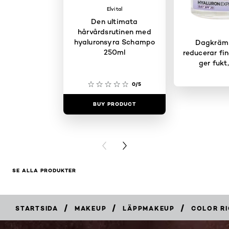
Elvital
Den ultimata
hårvårdsrutinen med
hyaluronsyra Schampo
Dagkräm
250ml
reducerar fin
ger fukt
0/5
BUY PRODUCT
BUY PR
PREVIOUS CARD
NEXT CARD
SE ALLA PRODUKTER
/
/
/
STARTSIDA
MAKEUP
LÄPPMAKEUP
COLOR R