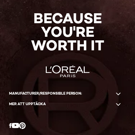
BECAUSE
YOU'RE
WORTH IT
MANUFACTURER/RESPONSIBLE PERSON:
MER ATT UPPTÄCKA
Facebook
YouTube
Pinterest