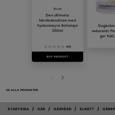
Elvital
Den ultimata
hårvårdsrutinen med
hyaluronsyra Schampo
Dagkräm
250ml
reducerar fin
ger fukt
0/5
BUY PRODUCT
BUY PR
PREVIOUS CARD
NEXT CARD
SE ALLA PRODUKTER
/
/
/
/
STARTSIDA
HÅR
HÅRVÅRD
ELNETT
HÅRSP